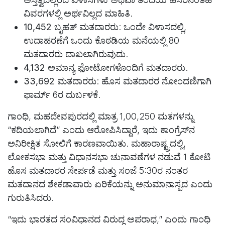
ವಿವರಗಳಲ್ಲಿ ಅರ್ಥವಿಲ್ಲದ ಮಾಹಿತಿ.
10,452 ಬೃಹತ್ ಮತದಾರರು
: ಒಂದೇ ವಿಳಾಸದಲ್ಲಿ,
ಉದಾಹರಣೆಗೆ ಒಂದು ಕೊಠಡಿಯ ಮನೆಯಲ್ಲಿ 80
ಮತದಾರರು ದಾಖಲಾಗಿರುವುದು.
4,132 ಅಮಾನ್ಯ ಫೋಟೋಗಳೊಂದಿಗೆ ಮತದಾರರು
.
33,692 ಮತದಾರರು
: ಹೊಸ ಮತದಾರರ ನೋಂದಣಿಗಾಗಿ
ಫಾರ್ಮ್ 6ರ ದುರ್ಬಳಕೆ.
ಗಾಂಧಿ, ಮಹದೇವಪುರದಲ್ಲಿ ಮಾತ್ರ 1,00,250 ಮತಗಳನ್ನು
“ಕದಿಯಲಾಗಿದೆ” ಎಂದು ಆರೋಪಿಸಿದ್ದಾರೆ, ಇದು ಕಾಂಗ್ರೆಸ್‌ನ
ಅನಿರೀಕ್ಷಿತ ಸೋಲಿಗೆ ಕಾರಣವಾಯಿತು. ಮಹಾರಾಷ್ಟ್ರದಲ್ಲಿ,
ಲೋಕಸಭಾ ಮತ್ತು ವಿಧಾನಸಭಾ ಚುನಾವಣೆಗಳ ನಡುವೆ 1 ಕೋಟಿ
ಹೊಸ ಮತದಾರರ ಸೇರ್ಪಡೆ ಮತ್ತು ಸಂಜೆ 5:30ರ ನಂತರ
ಮತದಾನದ ಶೇಕಡಾವಾರು ಏರಿಕೆಯನ್ನು ಅನುಮಾನಾಸ್ಪದ ಎಂದು
ಗುರುತಿಸಿದರು.
“ಇದು ಭಾರತದ ಸಂವಿಧಾನದ ವಿರುದ್ಧ ಅಪರಾಧ,” ಎಂದು ಗಾಂಧಿ