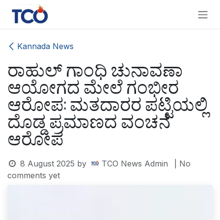
Skip to Content
Kannada News
ರಾಹುಲ್ ಗಾಂಧಿ ಚುನಾವಣಾ
ಆಯೋಗದ ಮೇಲೆ ಗಂಭೀರ
ಆರೋಪ: ಮತದಾರರ ಪಟ್ಟಿಯಲ್ಲಿ
ದೊಡ್ಡ ಪ್ರಮಾಣದ ವಂಚನೆ
ಆರೋಪ
8 August 2025
by
TCO News Admin
| No
comments yet