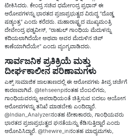
ಟೀಕಿಸಿದರು. ಕೇಂದ್ರ ಸಚಿವ ಧರ್ಮೇಂದ್ರ ಪ್ರಧಾನ್ ಈ
ಆರೋಪಗಳನ್ನು ಭಾರತದ ಪ್ರಜಾಪ್ರಭುತ್ವದ ವಿರುದ್ಧ “ದೊಡ್ಡ
ಷಡ್ಯಂತ್ರ” ಎಂದು ಕರೆದರು. ಮಹಾರಾಷ್ಟ್ರದ ಮುಖ್ಯಮಂತ್ರಿ
ದೇವೇಂದ್ರ ಫಡ್ನವೀಸ್, “ರಾಹುಲ್ ಗಾಂಧಿಯ ಮೆದುಳನ್ನು
ಕದಿಯಲಾಗಿದೆಯೇ ಅಥವಾ ಅವರ ಮೆದುಳಿನ ಚಿಪ್
ಕಾಣೆಯಾಗಿದೆಯೇ” ಎಂದು ವ್ಯಂಗ್ಯವಾಡಿದರು.
ಸಾರ್ವಜನಿಕ ಪ್ರತಿಕ್ರಿಯೆ ಮತ್ತು
ದೀರ್ಘಕಾಲೀನ ಪರಿಣಾಮಗಳು
ಎಕ್ಸ್ ಸಾಮಾಜಿಕ ಜಾಲತಾಣದಲ್ಲಿ ಈ ಆರೋಪಗಳು ತೀವ್ರ ಚರ್ಚೆಗೆ
ಕಾರಣವಾಗಿವೆ. @tehseenpನಂತಹ ಬೆಂಬಲಿಗರು,
ಗಾಂಧಿಯವರನ್ನು ಅಪರಾಧಿಯಂತೆ ಚಿತ್ರಿಸುವ ಬದಲು ಆಯೋಗ
ಆರೋಪಗಳನ್ನು ತನಿಖೆ ಮಾಡಬೇಕು ಎಂದಿದ್ದಾರೆ.
@Indian_Analyzerನಂತಹ ಟೀಕಾಕಾರರು, ಗಾಂಧಿಯವರು
ಭಾರತದ ಪ್ರಜಾಪ್ರಭುತ್ವದ ಘನತೆಯನ್ನು ಕೆಡಿಸುತ್ತಿದ್ದಾರೆ ಎಂದು
ಆರೋಪಿಸಿದ್ದಾರೆ. @thewire_inನಂತಹ ಮಾಧ್ಯಮಗಳು,