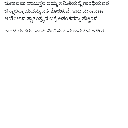
ಚುನಾವಣಾ ಆಯುಕ್ತರ ಆಯ್ಕೆ ಸಮಿತಿಯಲ್ಲಿ ಗಾಂಧಿಯವರ
ಭಿನ್ನಾಭಿಪ್ರಾಯವನ್ನು ಎತ್ತಿ ತೋರಿಸಿವೆ, ಇದು ಚುನಾವಣಾ
ಆಯೋಗದ ಸ್ವಾತಂತ್ರ್ಯದ ಬಗ್ಗೆ ಆತಂಕವನ್ನು ಹೆಚ್ಚಿಸಿದೆ.
ಗಾಂಧಿಯವರು “ನಾವು ಪ್ರೀತಿಸುವ ಪ್ರಜಾಪ್ರಭುತ್ವ ಇದೀಗ
ಅಸ್ತಿತ್ವದಲ್ಲಿಲ್ಲ, ನ್ಯಾಯಾಂಗವು ಈ ವಿಷಯದಲ್ಲಿ
ಮಧ್ಯಪ್ರವೇಶಿಸಬೇಕು” ಎಂದು ಕರೆ ನೀಡಿದ್ದಾರೆ. ಬಿಹಾರದಲ್ಲಿ
ಚುನಾವಣಾ ಆಯೋಗದ ವಿಶೇಷ ತೀವ್ರ ಪರಿಷ್ಕರಣೆ (ಎಸ್‌ಐಆರ್)
ಕುರಿತು ಸುಪ್ರೀಂ ಕೋರ್ಟ್‌ನಲ್ಲಿ ನಡೆಯುತ್ತಿರುವ ತನಿಖೆಯು ಈ
ಆರೋಪಗಳಿಗೆ ಹೆಚ್ಚಿನ ಗಮನ ಸೆಳೆಯಬಹುದು.
ಪ್ರತಿಭಟನೆಗಳು ಮತ್ತು ರಾಜಕೀಯ ಒತ್ತಡಗಳು
ತೀವ್ರಗೊಳ್ಳುತ್ತಿರುವಾಗ, ಗಾಂಧಿಯ ಆರೋಪಗಳು ಚುನಾವಣಾ
ಆಯೋಗದ ವಿಶ್ವಾಸಾರ್ಹತೆಯನ್ನು ಪ್ರಶ್ನಿಸಿವೆ. ವಿರೋಧ ಪಕ್ಷಗಳು ಈ
ವಿಷಯವನ್ನು ಮತದಾರರನ್ನು ಸೆಳೆಯಲು ಬಳಸಿಕೊಳ್ಳಲು
ಪ್ರಯತ್ನಿಸುತ್ತಿರುವಾಗ, ಬಿಜೆಪಿ ಮತ್ತು ಚುನಾವಣಾ ಆಯೋಗವು
ಕಾನೂನು ಕ್ರಮಗಳ ಮೂಲಕ ಈ ಆರೋಪಗಳನ್ನು ಎದುರಿಸುತ್ತಿವೆ.
ಈ ವಿವಾದದ ಫಲಿತಾಂಶ—ನ್ಯಾಯಾಂಗ ಮಧ್ಯಪ್ರವೇಶ, ಚುನಾವಣಾ